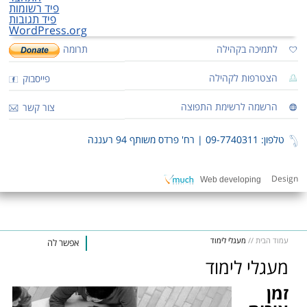
פיד רשומות
פיד תגובות
WordPress.org
לתמיכה בקהילה
תרומה
הצטרפות לקהילה
פייסבוק
הרשמה לרשימת התפוצה
צור קשר
טלפון: 09-7740311
| רח' פרדס משותף 94 רעננה
Design
Web developing
עמוד הבית
//
מעגלי לימוד
אפשר להציע לך חברו
מעגלי לימוד
זמן