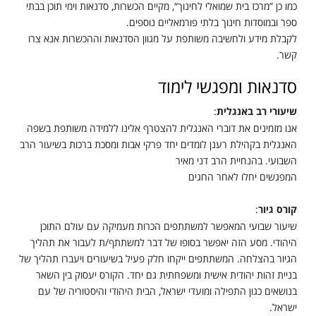
כמו כן ”מרכז בית שמואלי לחינוך“, מקיים הכשרות, סדנאות וימי תוכן בבתי
ספר ובמוסדות חינוך בלתי פורמאליים נוספים.
לקבלת מידע ולחשיבה משותפת על מגוון הסדנאות וההכשרות אנא צרו
קשר.
סדנאות ומפגשי לימוד
שיעורי רב באנגלית
:
אנו מזמינים את דוברי האנגלית להצטרף אלינו ללמידה משותפת בשפה
האנגלית בקהילת רענן לומדים יחד פרקי אבות ומסכת ברכות בשיעור הרב
השבועי. בהנחיית הרב דני מאיר
המפגשים יחלו לאחר החגים
קורס גיור
:
שיעור שבועי המאפשר למשתתפים הכרות מעמיקה עם עולם התוכן
היהודי. מסע הזה יאפשר בסופו של דבר למשתתף/ת לעבור את תהליך
הגיור בהצלחה. המשתתפים ייקחו חלק פעיל בשיעורים ויעברו תהליך של
בניית זהות יהודית אישית ומשפחתית גם יחד. הקורס יעסוק בין השאר
בנושאים כגון התפילה ומועדי ישראל, הבית היהודי והיסטוריה של עם
ישראל.